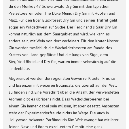
du den Monkey 47 Schwarzwald Dry Gin mit den typischen
Preiselbeeren oder The Duke Munich Dry Gin mit Hopfen und
Malz. Für den Boar Blackforest Dry Gin und seinen Trüffel geht
sogar ein Wildschwein auf Suche. Der Ferdinand`s Saar Dry Gin
kommt natürlich aus dem Saargebiet und wird, wie kann es
anders sein, mit Wein von dort verfeinert. Für den Krater Noster
Gin werden tatsächlich die Wacholderbeeren am Rande des
Kraters von Hand gepflückt. Und die Jungs von Siggi, dem
Siegfried Rheinland Dry Gin, warten immer sehnsüchtig auf die
Lindenblüte.
Abgerundet werden die regionalen Gewürze, Kräuter, Früchte
und Essenzen mit weiteren Botanicals, die überall auf der Welt
zu finden sind. Eine Vorschrift über die Anzahl der verwendeten
Aromen gibt es übrigens nicht. Dass Wacholderbeeren bei
einem Gin immer dabei sein müssen, ist aber gesetzt. Ansonsten
steht der Experimentierfreude nichts im Wege. Die auch in
Hollywood bekannte Parfümeurin Kim Weisswange hat mit ihrer
feinen Nase und ihrem exzellentem Gespür eine ganz