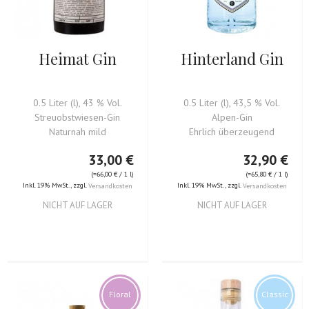
Heimat Gin
Hinterland Gin
0.5 Liter (l), 43 % Vol.
0.5 Liter (l), 43,5 % Vol.
Streuobstwiesen-Gin
Alpen-Gin
Naturnah mild
Ehrlich überzeugend
33,00 €
32,90 €
(=
66,00 €
/ 1 l)
(=
65,80 €
/ 1 l)
Inkl. 19% MwSt.
,
zzgl.
Inkl. 19% MwSt.
,
zzgl.
Versandkosten
Versandkosten
NICHT AUF LAGER
NICHT AUF LAGER
Floral
Classic