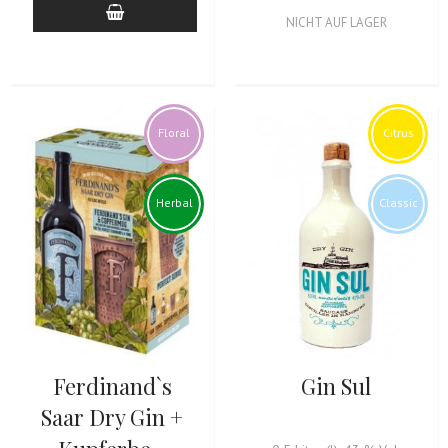
NICHT AUF LAGER
Floral
Citrus
Herbal
Classic
Ferdinand`s
Gin Sul
Saar Dry Gin +