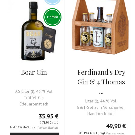
Herbal
Boar Gin
Ferdinand's Dry
Gin & 4 Thomas
...
0.5 Liter (l), 43 % Vol.
Trüffel-Gin
Liter (l), 44 % Vol.
Edel aromatisch
G&T-Set zum Verschenken
Handlich lecker
35,95 €
(=
71,90 €
/ 1 l)
49,90 €
Inkl. 19% MwSt.
,
zzgl.
Versandkosten
Inkl. 19% MwSt.
,
zzgl.
Versandkosten