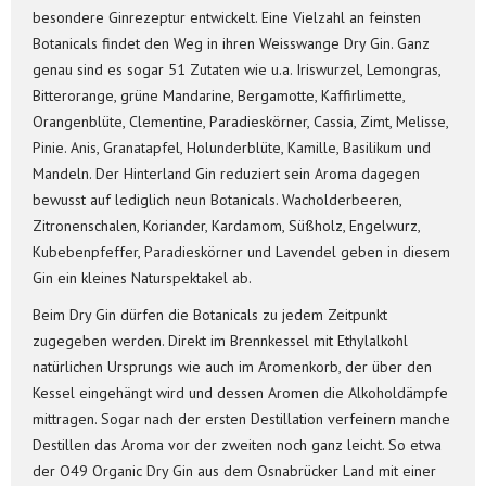
besondere Ginrezeptur entwickelt. Eine Vielzahl an feinsten
Botanicals findet den Weg in ihren Weisswange Dry Gin. Ganz
genau sind es sogar 51 Zutaten wie u.a. Iriswurzel, Lemongras,
Bitterorange, grüne Mandarine, Bergamotte, Kaffirlimette,
Orangenblüte, Clementine, Paradieskörner, Cassia, Zimt, Melisse,
Pinie. Anis, Granatapfel, Holunderblüte, Kamille, Basilikum und
Mandeln. Der Hinterland Gin reduziert sein Aroma dagegen
bewusst auf lediglich neun Botanicals. Wacholderbeeren,
Zitronenschalen, Koriander, Kardamom, Süßholz, Engelwurz,
Kubebenpfeffer, Paradieskörner und Lavendel geben in diesem
Gin ein kleines Naturspektakel ab.
Beim Dry Gin dürfen die Botanicals zu jedem Zeitpunkt
zugegeben werden. Direkt im Brennkessel mit Ethylalkohl
natürlichen Ursprungs wie auch im Aromenkorb, der über den
Kessel eingehängt wird und dessen Aromen die Alkoholdämpfe
mittragen. Sogar nach der ersten Destillation verfeinern manche
Destillen das Aroma vor der zweiten noch ganz leicht. So etwa
der O49 Organic Dry Gin aus dem Osnabrücker Land mit einer