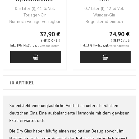
0.5 Liter (l), 41 % Vol.
0.7 Liter (l), 42 % Vol.
Torjäger-Gin
Wunder-Gin
Nur noch wenige verfügbar!
Begeisternd einfach
32,90 €
24,90 €
(=
65,80 €
/ 1 l)
(=
35,57 €
/ 1 l)
Inkl. 19% MwSt.
,
zzgl.
Inkl. 19% MwSt.
,
zzgl.
Versandkosten
Versandkosten
10 ARTIKEL
So entsteht eine unglaubliche Vielfalt an unterschiedlichen
deutschen Gins. Eine ausbalancierte Harmonie mit dem gewissen
Extra erwartet dich.
Die Dry Gins haben häufig einen regionalen Bezug sowohl im
Namen als auch in der Auswahl der Botanicals. Sicherlich kennst