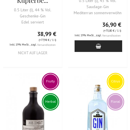
Kupferbe...
0.5 Liter (l), 43 % Vol.
Saudage-Gin
0.5 Liter (l), 44 % Vol.
Mediterran sonnenverwöhnt
Geschenke-Gin
Edel serviert
36,90 €
(=
73,80 €
/ 1 l)
38,99 €
Inkl. 19% MwSt.
,
zzgl.
Versandkosten
(=
77,98 €
/ 1 l)
Inkl. 19% MwSt.
,
zzgl.
Versandkosten
NICHT AUF LAGER
Fruity
Citrus
Herbal
Floral