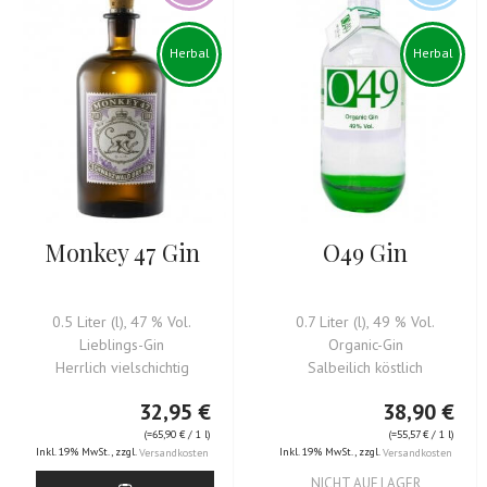
Herbal
Herbal
Monkey 47 Gin
O49 Gin
0.5 Liter (l), 47 % Vol.
0.7 Liter (l), 49 % Vol.
Lieblings-Gin
Organic-Gin
Herrlich vielschichtig
Salbeilich köstlich
32,95 €
38,90 €
(=
65,90 €
/ 1 l)
(=
55,57 €
/ 1 l)
Inkl. 19% MwSt.
,
zzgl.
Inkl. 19% MwSt.
,
zzgl.
Versandkosten
Versandkosten
NICHT AUF LAGER