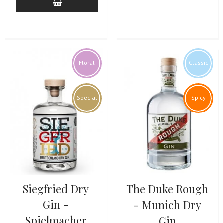
Floral
Classic
Special
Spicy
Siegfried Dry
The Duke Rough
Gin -
- Munich Dry
Spielmacher
Gin