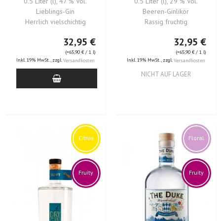
0.5 Liter (l), 47 % Vol.
0.5 Liter (l), 29 % Vol.
Lieblings-Gin
Beeren-Ginlikör
Herrlich vielschichtig
Rassig fruchtig
32,95 €
32,95 €
(=
65,90 €
/ 1 l)
(=
65,90 €
/ 1 l)
Inkl. 19% MwSt.
,
zzgl.
Inkl. 19% MwSt.
,
zzgl.
Versandkosten
Versandkosten
NICHT AUF LAGER
Citrus
Floral
Fruity
Fruity