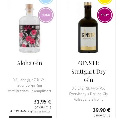
Floral
Fruity
Aloha Gin
GINSTR
Stuttgart Dry
Gin
0.5 Liter (l), 47 % Vol.
Strandbikini-Gin
0.5 Liter (l), 44 % Vol.
Verführerisch unkompliziert
Everybody`s Darling-Gin
Aufregend zitronig
31,95 €
(=
63,90 €
/ 1 l)
29,90 €
Inkl. 19% MwSt.
,
zzgl.
Versandkosten
(=
59,80 €
/ 1 l)