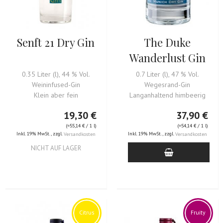
Senft 21 Dry Gin
The Duke
Wanderlust Gin
0.35 Liter (l), 44 % Vol.
0.7 Liter (l), 47 % Vol.
Weininfused-Gin
Wegesrand-Gin
Klein aber fein
Langanhaltend himbeerig
19,30 €
37,90 €
(=
55,14 €
/ 1 l)
(=
54,14 €
/ 1 l)
Inkl. 19% MwSt.
,
zzgl.
Inkl. 19% MwSt.
,
zzgl.
Versandkosten
Versandkosten
NICHT AUF LAGER
Citrus
Fruity