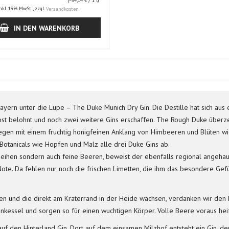
(=
54,14 €
/ 1 l)
nkl. 19% MwSt.
,
zzgl.
Versandkosten
IN DEN WARENKORB
rn unter die Lupe – The Duke Munich Dry Gin. Die Destille hat sich aus e
bst belohnt und noch zwei weitere Gins erschaffen. The Rough Duke überz
ngegen mit einem fruchtig honigfeinen Anklang von Himbeeren und Blüten 
tanicals wie Hopfen und Malz alle drei Duke Gins ab.
eihen sondern auch feine Beeren, beweist der ebenfalls regional angehauch
te. Da fehlen nur noch die frischen Limetten, die ihm das besondere Gef
n und die direkt am Kraterrand in der Heide wachsen, verdanken wir den 
kessel und sorgen so für einen wuchtigen Körper. Volle Beere voraus heiß
uf den Hinterland Gin. Dort auf dem einsamen Milzhof entsteht ein Gin, der