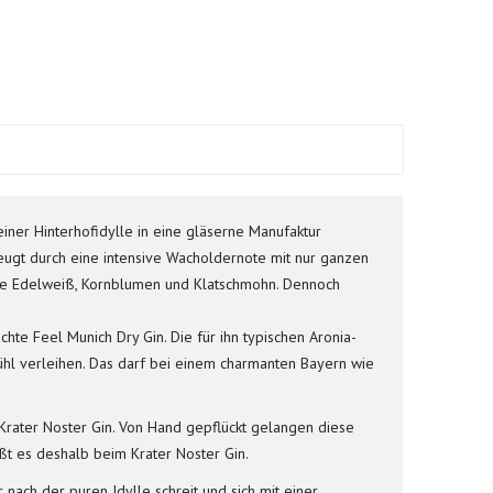
iner Hinterhofidylle in eine gläserne Manufaktur
eugt durch eine intensive Wacholdernote mit nur ganzen
wie Edelweiß, Kornblumen und Klatschmohn. Dennoch
te Feel Munich Dry Gin. Die für ihn typischen Aronia-
ühl verleihen. Das darf bei einem charmanten Bayern wie
Krater Noster Gin. Von Hand gepflückt gelangen diese
t es deshalb beim Krater Noster Gin.
 nach der puren Idylle schreit und sich mit einer