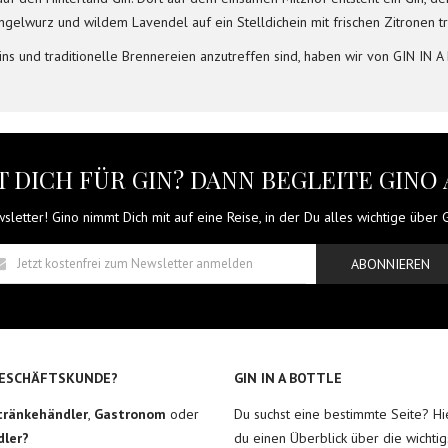
lwurz und wildem Lavendel auf ein Stelldichein mit frischen Zitronen tri
ins und traditionelle Brennereien anzutreffen sind, haben wir von GIN I
 DICH FÜR GIN? DANN BEGLEITE GINO 
letter! Gino nimmt Dich mit auf eine Reise, in der Du alles wichtige über Gi
ABONNIEREN
GESCHÄFTSKUNDE?
GIN IN A BOTTLE
tränkehändler
,
Gastronom
oder
Du suchst eine bestimmte Seite? Hie
dler?
du einen Überblick über die wichtig