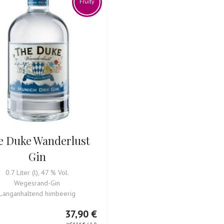
Fruity
e Duke Wanderlust
Gin
0.7 Liter (l), 47 % Vol.
Wegesrand-Gin
Langanhaltend himbeerig
37,90 €