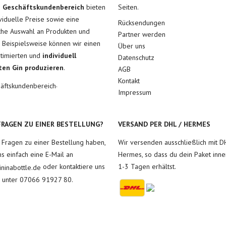
m
Geschäftskundenbereich
bieten
Seiten.
ividuelle Preise sowie eine
Rücksendungen
he Auswahl an Produkten und
Partner werden
. Beispielsweise können wir einen
Über uns
ptimierten und
individuell
Datenschutz
ten Gin produzieren
.
AGB
Kontakt
.
äftskundenbereich
Impressum
FRAGEN ZU EINER BESTELLUNG?
VERSAND PER DHL / HERMES
u Fragen zu einer Bestellung haben,
Wir versenden ausschließlich mit D
ns einfach eine E-Mail an
Hermes, so dass du dein Paket inne
oder kontaktiere uns
1-3 Tagen erhältst.
ninabottle.de
h unter 07066 91927 80.