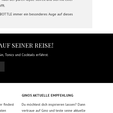
fft.
N A BOTTLE immer ein besonderes Auge auf dieses
AUF SEINER REISE!
n, Tonics und Cocktails erfährst.
GINOS AKTUELLE EMPFEHLUNG
r findest
Du möchtest dich inspirieren lassen? Dann
sten
vertraue auf Gino und teste seine aktuelle