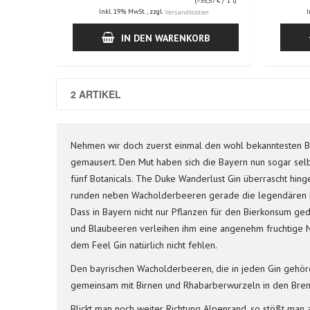
(=
35,57 €
/ 1 l)
Inkl. 19% MwSt.
,
zzgl.
I
Versandkosten
IN DEN WARENKORB
2 ARTIKEL
Nehmen wir doch zuerst einmal den wohl bekanntesten Baye
gemausert. Den Mut haben sich die Bayern nun sogar sel
fünf Botanicals. The Duke Wanderlust Gin überrascht hi
runden neben Wacholderbeeren gerade die legendären Bo
Dass in Bayern nicht nur Pflanzen für den Bierkonsum ged
und Blaubeeren verleihen ihm eine angenehm fruchtige No
dem Feel Gin natürlich nicht fehlen.
Den bayrischen Wacholderbeeren, die in jeden Gin gehöre
gemeinsam mit Birnen und Rhabarberwurzeln in den Brenn
Blickt man noch weiter Richtung Alpenrand, so stößt man a