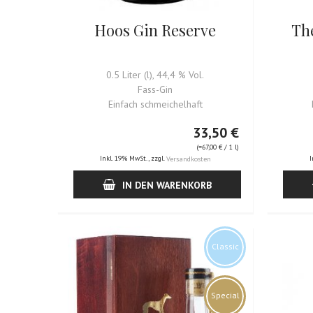
Hoos Gin Reserve
Th
0.5 Liter (l), 44,4 % Vol.
Fass-Gin
Einfach schmeichelhaft
33,50 €
(=
67,00 €
/ 1 l)
Inkl. 19% MwSt.
,
zzgl.
I
Versandkosten
IN DEN WARENKORB
Classic
Special