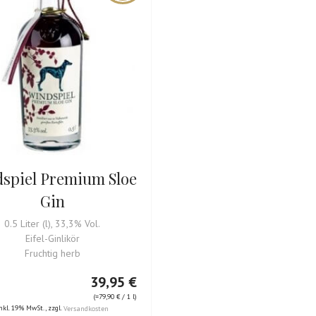
spiel Premium Sloe
Gin
0.5 Liter (l), 33,3% Vol.
Eifel-Ginlikör
Fruchtig herb
39,95 €
(=
79,90 €
/ 1 l)
nkl. 19% MwSt.
,
zzgl.
Versandkosten