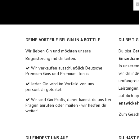
DEINE VORTEILE BEI GIN IN A BOTTLE
DU BIST 
Wir lieben Gin und möchten unsere
Du bist
Ge
Begeisterung mit dir teilen.
Einzelhän
In unsere
Wir verkaufen ausschließlich Deutsche
wir dir ind
Premium Gins und Premium Tonics
umfangreic
Jeder Gin wird im Vorfeld von uns
Leistungen
persönlich getestet
auf dich o
Wir sind Gin Profis, daher kannst du uns bei
entwickel
Fragen anrufen oder mailen - wir helfen dir
weiter!
Zum Gesch
DU FINDEST UNS AUF
DU HAST 