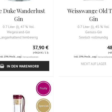
e Duke Wanderlust
Weisswange Old 
Gin
Gin
0.7 Liter (l), 47 % Vol.
0.7 Liter (l), 45 % Vol.
Wegesrand-Gin
Genuss-Gin
Langanhaltend himbeerig
Sinnlich vollmundig
37,90 €
48
(=
54,14 €
/ 1 l)
(=
6
nkl. 19% MwSt.
,
zzgl.
Inkl. 19% MwSt.
,
zzgl.
Versandkosten
Versandkost
NICHT AUF LAGER
IN DEN WARENKORB
Fruity
Special