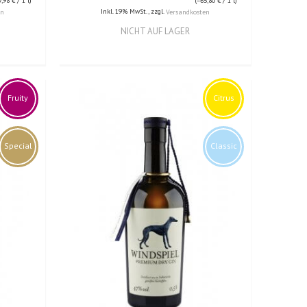
7,98 €
/ 1 l)
(=
65,80 €
/ 1 l)
Inkl. 19% MwSt.
,
zzgl.
en
Versandkosten
NICHT AUF LAGER
Fruity
Citrus
Special
Classic