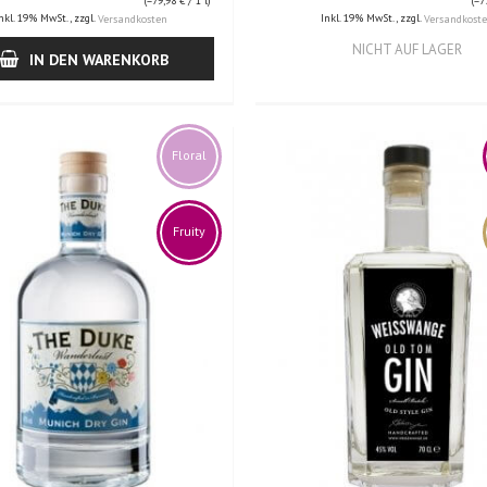
(=
79,98 €
/ 1 l)
(=
7
nkl. 19% MwSt.
,
zzgl.
Inkl. 19% MwSt.
,
zzgl.
Versandkosten
Versandkost
NICHT AUF LAGER
IN DEN WARENKORB
Floral
Fruity