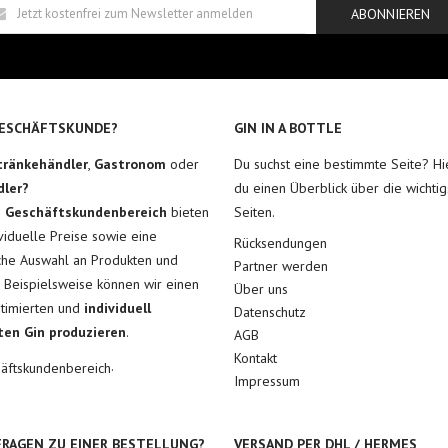
ABONNIEREN
GESCHÄFTSKUNDE?
GIN IN A BOTTLE
tränkehändler
,
Gastronom
oder
Du suchst eine bestimmte Seite? Hie
dler?
du einen Überblick über die wichtig
m
Geschäftskundenbereich
bieten
Seiten.
ividuelle Preise sowie eine
Rücksendungen
he Auswahl an Produkten und
Partner werden
. Beispielsweise können wir einen
Über uns
ptimierten und
individuell
Datenschutz
ten Gin produzieren
.
AGB
Kontakt
.
äftskundenbereich
Impressum
FRAGEN ZU EINER BESTELLUNG?
VERSAND PER DHL / HERMES