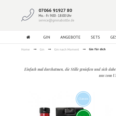
07066 91927 80
Mo. - Fr. 9:00 - 18:00 Uhr
service@gininabottle.de
GIN
ANGEBOTE
SETS
GE
Gin für dich
Home
Gin
Gin nach Moment
Einfach mal durchatmen, die Stille genießen und sich dabe
uns vom Um
Classic