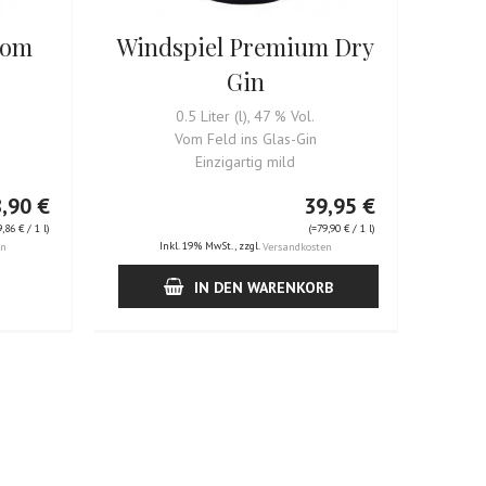
Tom
Windspiel Premium Dry
Gin
0.5 Liter (l), 47 % Vol.
Vom Feld ins Glas-Gin
Einzigartig mild
,90 €
39,95 €
9,86 €
/ 1 l)
(=
79,90 €
/ 1 l)
Inkl. 19% MwSt.
,
zzgl.
en
Versandkosten
IN DEN WARENKORB