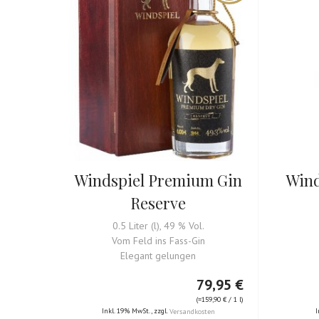
Windspiel Premium Gin
Wind
Reserve
0.5 Liter (l), 49 % Vol.
Vom Feld ins Fass-Gin
Elegant gelungen
79,95 €
(=
159,90 €
/ 1 l)
Inkl. 19% MwSt.
,
zzgl.
I
Versandkosten