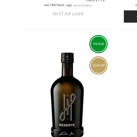
(=
85,57 €
/ 1 l)
Inkl. 19% MwSt.
,
zzgl.
I
Versandkosten
NICHT AUF LAGER
Herbal
Special