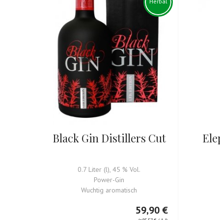
Herbal
Black Gin Distillers Cut
Ele
0.7 Liter (l), 45 % Vol.
Power-Gin
Wuchtig aromatisch
59,90 €