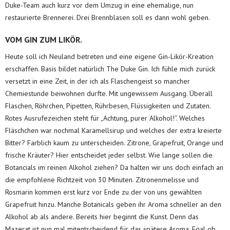
Duke-Team auch kurz vor dem Umzug in eine ehemalige, nun
restaurierte Brennerei. Drei Brennblasen soll es dann wohl geben.
VOM GIN ZUM LIKÖR.
Heute soll ich Neuland betreten und eine eigene Gin-Likör-Kreation
erschaffen. Basis bildet natürlich The Duke Gin. Ich fühle mich zurück
versetzt in eine Zeit, in der ich als Flaschengeist so mancher
Chemiestunde beiwohnen durfte. Mit ungewissem Ausgang. Überall
Flaschen, Röhrchen, Pipetten, Rührbesen, Flüssigkeiten und Zutaten.
Rotes Ausrufezeichen steht für „Achtung, purer Alkohol!“. Welches
Fläschchen war nochmal Karamellsirup und welches der extra kreierte
Bitter? Farblich kaum zu unterscheiden. Zitrone, Grapefruit, Orange und
frische Kräuter? Hier entscheidet jeder selbst. Wie lange sollen die
Botancials im reinen Alkohol ziehen? Da halten wir uns doch einfach an
die empfohlene Richtzeit von 30 Minuten. Zitronenmelisse und
Rosmarin kommen erst kurz vor Ende zu der von uns gewählten
Grapefruit hinzu. Manche Botanicals geben ihr Aroma schneller an den
Alkohol ab als andere. Bereits hier beginnt die Kunst. Denn das
Mazerat ist nun mal mitentscheidend für das spätere Aroma. Egal ob