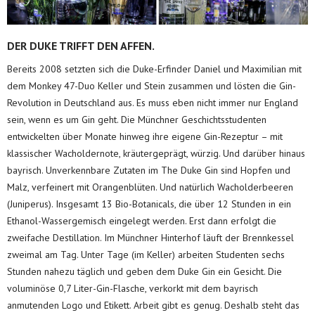
DER DUKE TRIFFT DEN AFFEN.
Bereits 2008 setzten sich die Duke-Erfinder Daniel und Maximilian mit
dem Monkey 47-Duo Keller und Stein zusammen und lösten die Gin-
Revolution in Deutschland aus. Es muss eben nicht immer nur England
sein, wenn es um Gin geht. Die Münchner Geschichtsstudenten
entwickelten über Monate hinweg ihre eigene Gin-Rezeptur – mit
klassischer Wacholdernote, kräutergeprägt, würzig. Und darüber hinaus
bayrisch. Unverkennbare Zutaten im The Duke Gin sind Hopfen und
Malz, verfeinert mit Orangenblüten. Und natürlich Wacholderbeeren
(Juniperus). Insgesamt 13 Bio-Botanicals, die über 12 Stunden in ein
Ethanol-Wassergemisch eingelegt werden. Erst dann erfolgt die
zweifache Destillation. Im Münchner Hinterhof läuft der Brennkessel
zweimal am Tag. Unter Tage (im Keller) arbeiten Studenten sechs
Stunden nahezu täglich und geben dem Duke Gin ein Gesicht. Die
voluminöse 0,7 Liter-Gin-Flasche, verkorkt mit dem bayrisch
anmutenden Logo und Etikett. Arbeit gibt es genug. Deshalb steht das