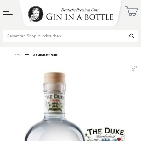
G`schwister Gins
Home