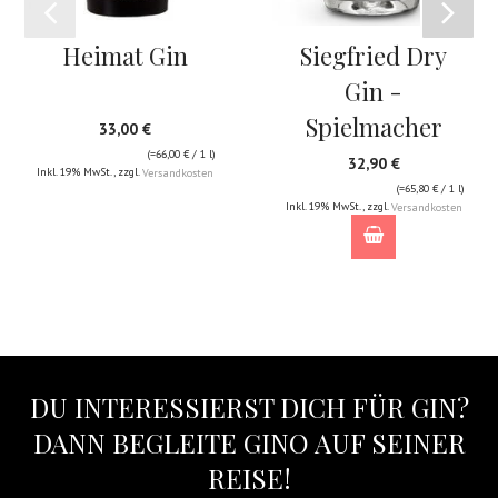
Heimat Gin
Siegfried Dry
Gin -
Spielmacher
33,00 €
(=
66,00 €
/ 1 l)
32,90 €
Inkl. 19% MwSt.
,
zzgl.
Versandkosten
(=
65,80 €
/ 1 l)
Inkl. 19% MwSt.
,
zzgl.
Versandkosten
DU INTERESSIERST DICH FÜR GIN?
DANN BEGLEITE GINO AUF SEINER
REISE!