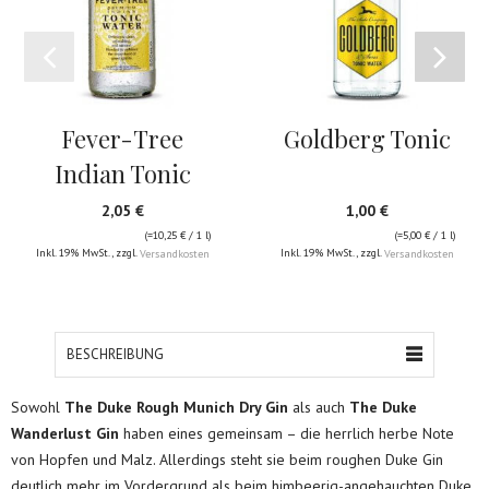
Fever-Tree
Goldberg Tonic
Indian Tonic
2,05 €
1,00 €
(=
10,25 €
/ 1 l)
(=
5,00 €
/ 1 l)
Inkl. 19% MwSt.
,
zzgl.
Inkl. 19% MwSt.
,
zzgl.
Versandkosten
Versandkosten
BESCHREIBUNG
Sowohl
The Duke Rough Munich Dry Gin
als auch
The Duke
Wanderlust Gin
haben eines gemeinsam – die herrlich herbe Note
von Hopfen und Malz. Allerdings steht sie beim roughen Duke Gin
deutlich mehr im Vordergrund als beim himbeerig-angehauchten Duke