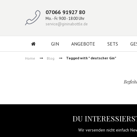
07066 91927 80
Mo. - Fr. 9:00 - 18:00 Uhr
service@gininabottle.de
GIN
ANGEBOTE
SETS
GE
Tagged with " deutscher Gin"
Home
Blog
Begleit
DU INTERESSIERST
Wir versenden nicht einfach News