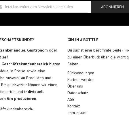
ABONNIEREN
GESCHÄFTSKUNDE?
GIN IN A BOTTLE
tränkehändler
,
Gastronom
oder
Du suchst eine bestimmte Seite? Hie
dler?
du einen Überblick über die wichtig
m
Geschäftskundenbereich
bieten
Seiten.
ividuelle Preise sowie eine
Rücksendungen
he Auswahl an Produkten und
Partner werden
. Beispielsweise können wir einen
Über uns
ptimierten und
individuell
Datenschutz
ten Gin produzieren
.
AGB
Kontakt
.
äftskundenbereich
Impressum