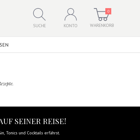
0
WARENKORB
SUCHE
KONTO
SSEN
Rezepte.
AUF SEINER REISE!
n, Tonics und Cocktails erfährst.