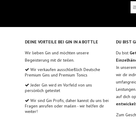
DEINE VORTEILE BEI GIN IN A BOTTLE
DU BIST 
Wir lieben Gin und möchten unsere
Du bist
Ge
Begeisterung mit dir teilen.
Einzelhän
In unsere
Wir verkaufen ausschließlich Deutsche
wir dir ind
Premium Gins und Premium Tonics
umfangreic
Jeder Gin wird im Vorfeld von uns
Leistungen
persönlich getestet
auf dich o
Wir sind Gin Profis, daher kannst du uns bei
entwickel
Fragen anrufen oder mailen - wir helfen dir
weiter!
Zum Gesch