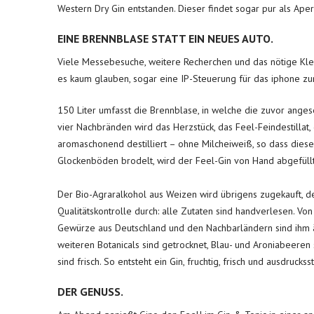
Western Dry Gin entstanden. Dieser findet sogar pur als Aperi
EINE BRENNBLASE STATT EIN NEUES AUTO.
Viele Messebesuche, weitere Recherchen und das nötige Klein
es kaum glauben, sogar eine IP-Steuerung für das iphone zu
150 Liter umfasst die Brennblase, in welche die zuvor ange
vier Nachbränden wird das Herzstück, das Feel-Feindestillat,
aromaschonend destilliert – ohne Milcheiweiß, so dass dieser
Glockenböden brodelt, wird der Feel-Gin von Hand abgefüllt
Der Bio-Agraralkohol aus Weizen wird übrigens zugekauft, de
Qualitätskontrolle durch: alle Zutaten sind handverlesen. Von
Gewürze aus Deutschland und den Nachbarländern sind ihm äu
weiteren Botanicals sind getrocknet, Blau- und Aroniabeere
sind frisch. So entsteht ein Gin, fruchtig, frisch und ausdruckss
DER GENUSS.