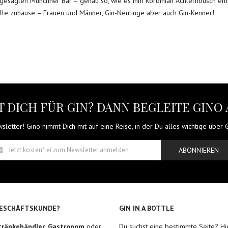
ngesagten Münchner Bar – genau so, wie es ihm Korbinian Achternbusch em
r alle zuhause – Frauen und Männer, Gin-Neulinge aber auch Gin-Kenner!
 DICH FÜR GIN? DANN BEGLEITE GINO 
letter! Gino nimmt Dich mit auf eine Reise, in der Du alles wichtige über Gi
ABONNIEREN
GESCHÄFTSKUNDE?
GIN IN A BOTTLE
tränkehändler
,
Gastronom
oder
Du suchst eine bestimmte Seite? Hie