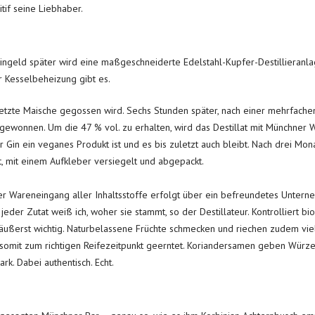
tif seine Liebhaber.
geld später wird eine maßgeschneiderte Edelstahl-Kupfer-Destillieranlage
r Kesselbeheizung gibt es.
setzte Maische gegossen wird. Sechs Stunden später, nach einer mehrfach
 gewonnen. Um die 47 % vol. zu erhalten, wird das Destillat mit Münchner 
 Gin ein veganes Produkt ist und es bis zuletzt auch bleibt. Nach drei Mon
, mit einem Aufkleber versiegelt und abgepackt.
r Wareneingang aller Inhaltsstoffe erfolgt über ein befreundetes Unterne
 jeder Zutat weiß ich, woher sie stammt, so der Destillateur. Kontrolliert 
ßerst wichtig. Naturbelassene Früchte schmecken und riechen zudem viel 
n somit zum richtigen Reifezeitpunkt geerntet. Koriandersamen geben Würz
tark. Dabei authentisch. Echt.