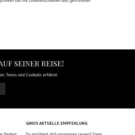
pfohlen hat: mit Limettenscheiben und gefrorenen
AUF SEINER REISE!
n, Tonics und Cocktails erfährst.
GINOS AKTUELLE EMPFEHLUNG
r findest
Du möchtest dich inspirieren lassen? Dann