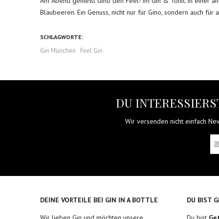
Am Abend genießt Gino den Feel! im Gin & Tonic in einer a
Blaubeeren. Ein Genuss, nicht nur für Gino, sondern auch fü
SCHLAGWORTE:
Gin München
Feel Gin
DU INTERESSIERST
Wir versenden nicht einfach News
DEINE VORTEILE BEI GIN IN A BOTTLE
DU BIST 
Wir lieben Gin und möchten unsere
Du bist
Ge