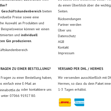
dler?
du einen Überblick über die wichtig
m
Geschäftskundenbereich
bieten
Seiten.
ividuelle Preise sowie eine
Rücksendungen
he Auswahl an Produkten und
Partner werden
. Beispielsweise können wir einen
Über uns
ptimierten und
individuell
Datenschutz
ten Gin produzieren
.
AGB
Kontakt
.
äftskundenbereich
Impressum
FRAGEN ZU EINER BESTELLUNG?
VERSAND PER DHL / HERMES
u Fragen zu einer Bestellung haben,
Wir versenden ausschließlich mit D
ns einfach eine E-Mail an
Hermes, so dass du dein Paket inne
oder kontaktiere uns
1-3 Tagen erhältst.
ninabottle.de
h unter 07066 91927 80.